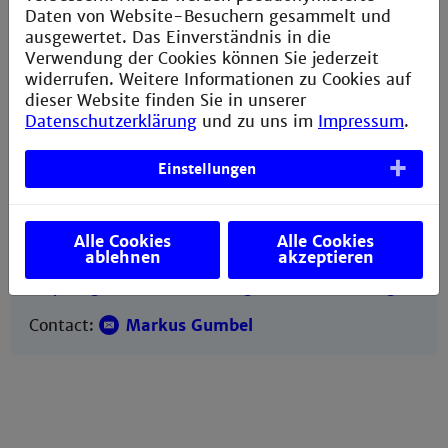
Daten von Website-Besuchern gesammelt und
algorithm are based on these DP classes.
ausgewertet. Das Einverständnis in die
Verwendung der Cookies können Sie jederzeit
SCABIO requires a Java virtual machine (Java 5 or
widerrufen. Weitere Informationen zu Cookies auf
above) and works with Scala 2.9 or above. It uses
dieser Website finden Sie in unserer
Maven 2 and GIT for development.
Datenschutzerklärung
und zu uns im
Impressum
.
Einstellungen
Quicklinks
Alle Cookies
Alle Cookies
ablehnen
akzeptieren
SCABIO is hosted at GitHub:
https://github.com/markusgumbel/scalabioalg
.
Contact:
Markus Gumbel