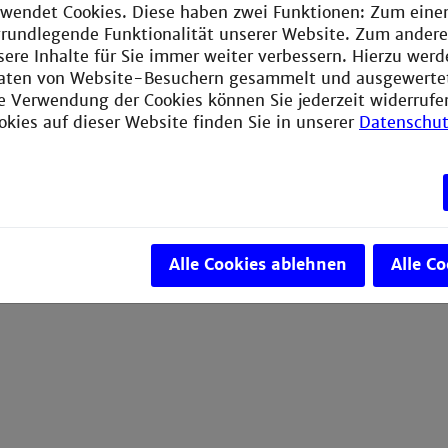
ogy and medicine. Its focus lies particularly on topics eme
wendet Cookies. Diese haben zwei Funktionen: Zum einen
gy
and
systems medicine
, where computer-based soluti
e grundlegende Funktionalität unserer Website. Zum ander
iological methods.
sere Inhalte für Sie immer weiter verbessern. Hierzu wer
aten von Website-Besuchern gesammelt und ausgewerte
ly 2017
—initially for a period of three years—the center 
ie Verwendung der Cookies können Sie jederzeit widerrufe
lties
of the
Technische Hochschule Mannheim
. Its prim
okies auf dieser Website finden Sie in unserer
Datenschut
s
through joint industrial collaborations and scientific res
Alle Cookies ablehnen
Alle C