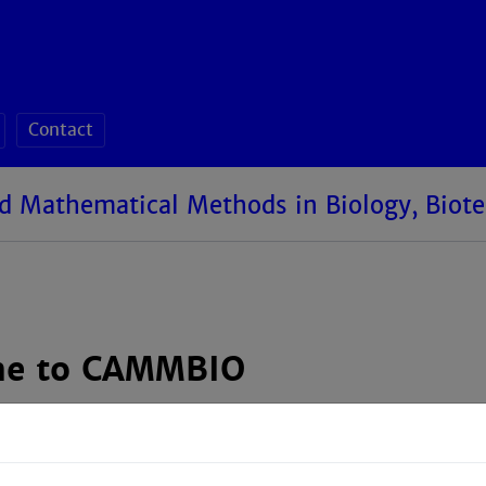
Contact
d Mathematical Methods in Biology, Biot
e to CAMMBIO
e Center for Algorithmic and Mathematical Methods in
ary initiative that brings together expertise from multiple