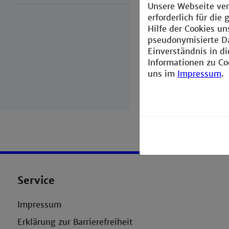
fields of biol
Unsere Webseite ver
systems biolo
erforderlich für di
experimental b
Hilfe der Cookies un
pseudonymisierte D
Founded in
Ju
Einverständnis in d
different facu
Informationen zu Co
of its member
uns im
Impressum
.
Service
Impressum
Erklärung zur Barrierefreiheit